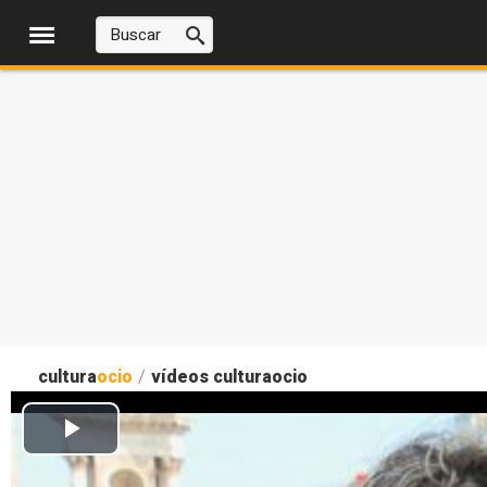
cultura
ocio
/
vídeos culturaocio