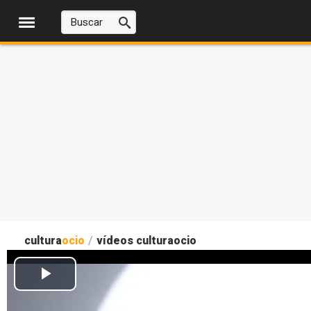
cultura
ocio
/
vídeos culturaocio