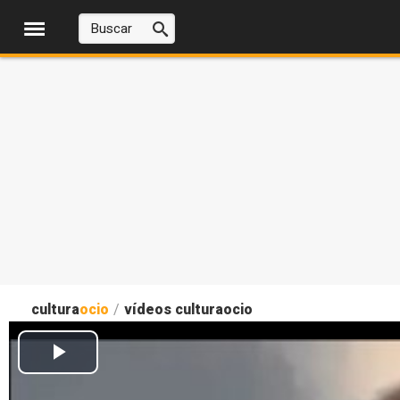
cultura
ocio
/
vídeos culturaocio