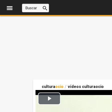
cultura
ocio
/
vídeos culturaocio