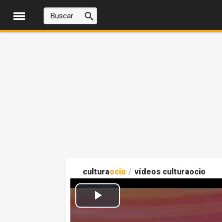
cultura
ocio
/
vídeos culturaocio