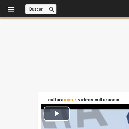
cultura
ocio
/
vídeos culturaocio