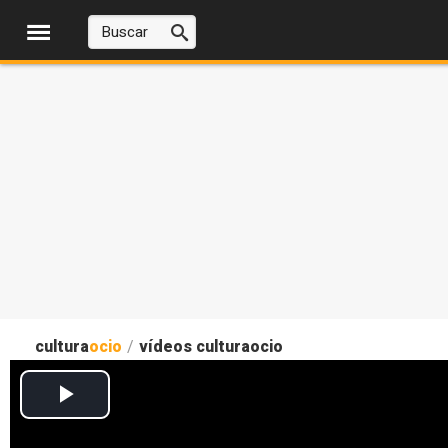
cultura
ocio
/
vídeos culturaocio