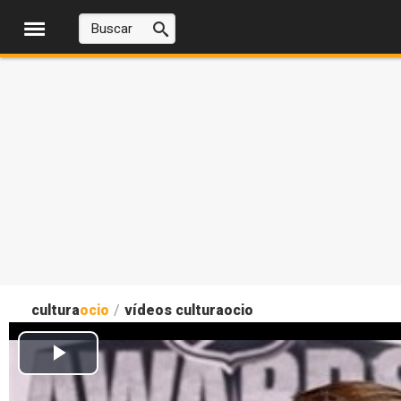
cultura
ocio
/
vídeos culturaocio