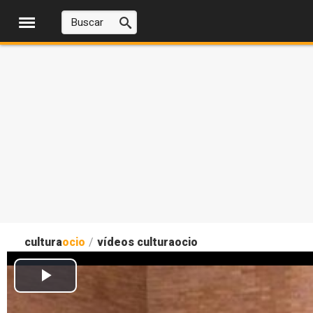
cultura
ocio
/
vídeos culturaocio