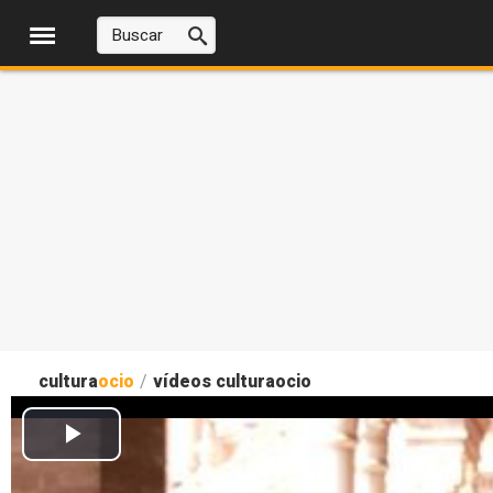
cultura
ocio
/
vídeos culturaocio