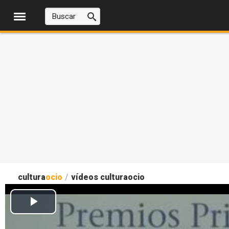
cultura
ocio
/
vídeos culturaocio