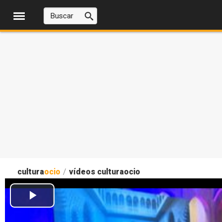
cultura
ocio
/
vídeos culturaocio