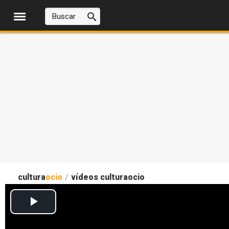
cultura
ocio
/
vídeos culturaocio