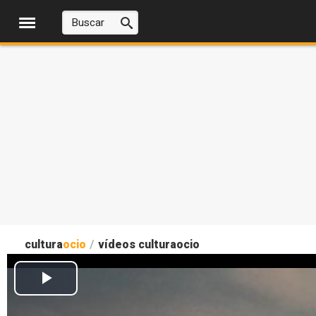
cultura
ocio
/
vídeos culturaocio