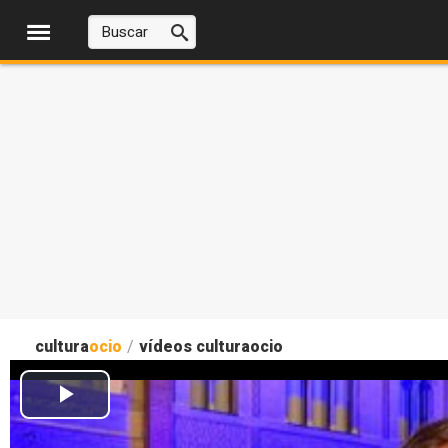
cultura
ocio
/
vídeos culturaocio