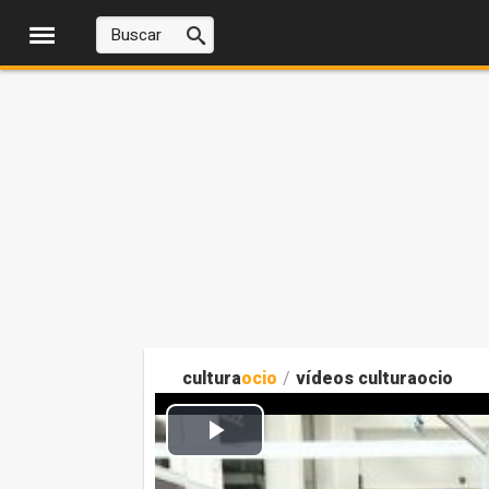
cultura
ocio
/
vídeos culturaocio