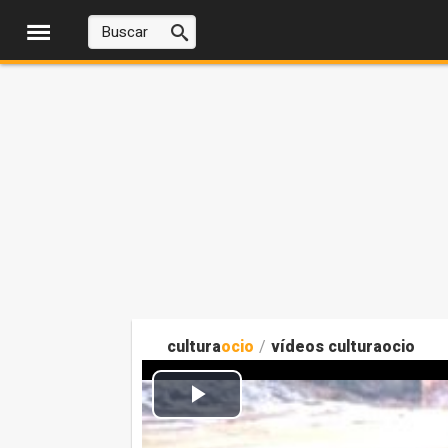
cultura
ocio
/
vídeos culturaocio