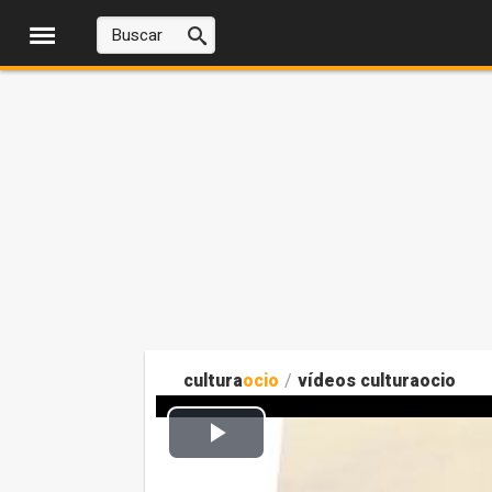
cultura
ocio
/
vídeos culturaocio