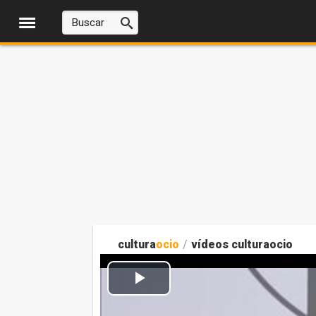
cultura
ocio
/
vídeos culturaocio