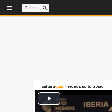
cultura
ocio
/
vídeos culturaocio