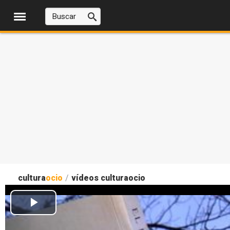
cultura
ocio
/
vídeos culturaocio