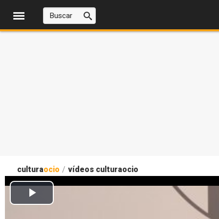
cultura
ocio
/
vídeos culturaocio