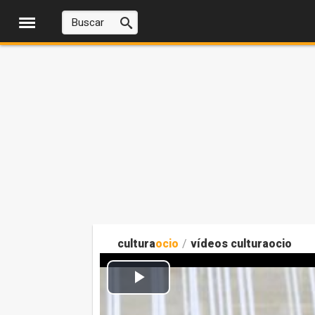
cultura
ocio
/
vídeos culturaocio