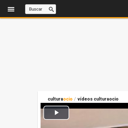
cultura
ocio
/
vídeos culturaocio