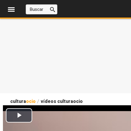
cultura
ocio
/
vídeos culturaocio