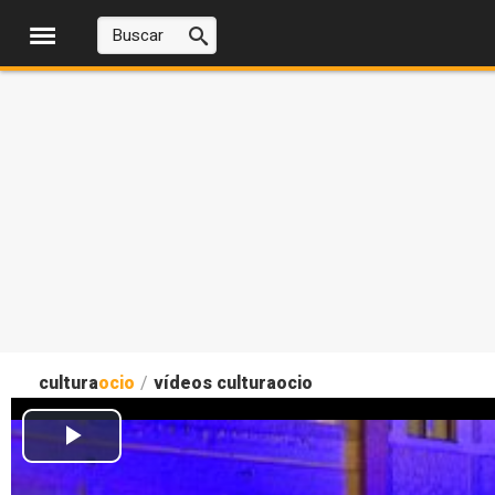
cultura
ocio
/
vídeos culturaocio