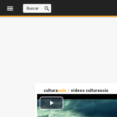
cultura
ocio
/
vídeos culturaocio