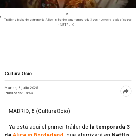
Tráiler y fecha de estreno de Alice in Borderland temporada 3 con nuevos y letales juegos
- NETFLIX
Cultura Ocio
Martes, 8 julio 2025
Publicado: 18:44
Abri
MADRID, 8 (CulturaOcio)
Ya está aquí el primer tráiler de
la temporada 3
de
Alice in Borderland,
que aterrizará en
Netflix