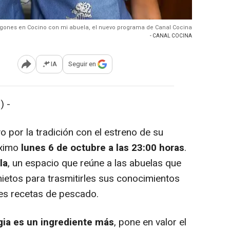
ogones en Cocino con mi abuela, el nuevo programa de Canal Cocina
- CANAL COCINA
IA
Seguir en
Abrir opciones para compartir
) -
 por la tradición con el estreno de su
óximo
lunes 6 de octubre a las 23:00 horas
.
la
, un espacio que reúne a las abuelas que
nietos para trasmitirles sus conocimientos
res recetas de pescado.
gia es un ingrediente más
, pone en valor el