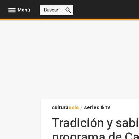
Menú
cultura
ocio
/
series & tv
Tradición y sab
programa de Ca