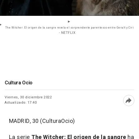
The Witcher: El origen de la sangre revela el sorprendente parentesco entre Geralt y Ciri
- NETFLIX
Cultura Ocio
Viernes, 30 diciembre 2022
Actualizado: 17:40
Abri
MADRID, 30 (CulturaOcio)
La serie
The Witcher: El origen de la sangre
ha