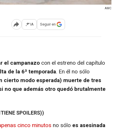
AMC
IA
Seguir en
Abrir opciones para compartir
ar el campanazo
con el estreno del capítulo
elta de la 6ª temporada
. En él no sólo
 en cierto modo esperada) muerte de tres
, si no que además otro quedó brutalmente
TIENE SPOILERS))
 apenas cinco minutos
no sólo
es asesinada