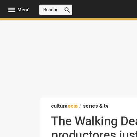
Menú
cultura
ocio
/
series & tv
The Walking Dead
productores just