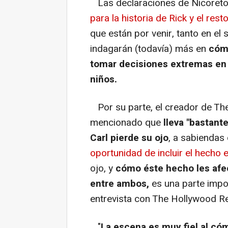
Las declaraciones de Nicoret
para la historia de Rick y el rest
que están por venir, tanto en el
indagarán (todavía) más en
cómo
tomar decisiones extremas en s
niños.
Por su parte, el creador de Th
mencionado que
lleva "bastant
Carl pierde su ojo
, a sabiendas
oportunidad de incluir el hecho e
ojo, y
cómo éste hecho les afect
entre ambos,
es una parte impor
entrevista con The Hollywood Re
"
La escena es muy fiel al cóm