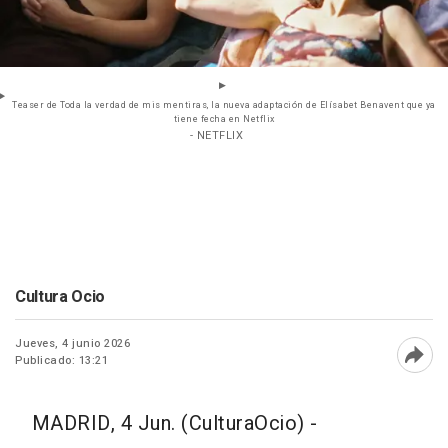
Teaser de Toda la verdad de mis mentiras, la nueva adaptación de Elísabet Benavent que ya
tiene fecha en Netflix
- NETFLIX
Cultura Ocio
Jueves, 4 junio 2026
Publicado: 13:21
Abri
MADRID, 4 Jun. (CulturaOcio) -