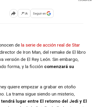
LUCASFILM
IA
Seguir en
Abrir opciones para compartir
conocen de
la serie de acción real de Star
irector de Iron Man, del remake de El libro
eva versión de El Rey León. Sin embargo,
do forma, y la ficción
comenzará su
ey quiere empezar a grabar en otoño
no. La trama sigue siendo un misterio,
e
tendrá lugar entre El retorno del Jedi y El