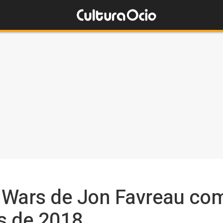
r Wars de Jon Favreau co
es de 2018