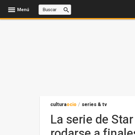
Menú
cultura
ocio
/
series & tv
La serie de Sta
rodarse a final