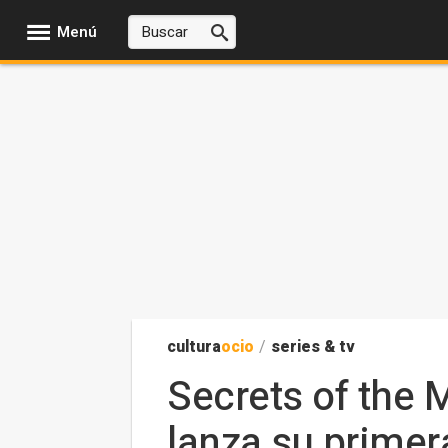
Menú
cultura
ocio
/
series & tv
Secrets of the 
lanza su prime