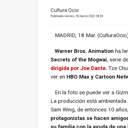
Cultura Ocio
Publicado: viernes, 18 marzo 2022 18:59
MADRID, 18 Mar. (CulturaOcio)
Warner Bros. Animation
ha la
Secrets of the Mogwai
, serie 
dirigida por Joe Dante
.
Tze Chun
ver en
HBO Max y Cartoon Net
En la foto se puede ver a Gizmo
La producción está ambientada 
Sam Wing, de entonces 10 años
protagonistas se hacen amigos
su familia con la ayuda de una 