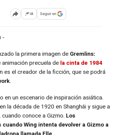
IA
Seguir en
Abrir opciones para compartir
 -
nzado la primera imagen de
Gremlins:
de animación precuela de
la cinta de 1984
 es el creador de la ficción, que se podrá
work
.
 en un escenario de inspiración asiática.
en la década de 1920 en Shanghái y sigue a
, cuando conoce a Gizmo.
Los
 cuando Wing intenta devolver a Gizmo a
ladrona llamada Elle
.