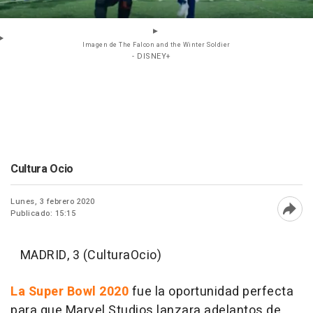
Imagen de The Falcon and the Winter Soldier
- DISNEY+
Cultura Ocio
Lunes, 3 febrero 2020
Publicado: 15:15
Abri
MADRID, 3 (CulturaOcio)
La Super Bowl 2020
fue la oportunidad perfecta
para que Marvel Studios lanzara adelantos de