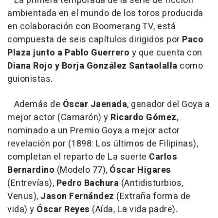
La primera temporada de la serie de ficción
ambientada en el mundo de los toros producida
en colaboración con Boomerang TV, está
compuesta de seis capítulos dirigidos por
Paco
Plaza junto a Pablo Guerrero
y que cuenta con
Diana Rojo y Borja González Santaolalla
como
guionistas.
Además de
Óscar Jaenada
, ganador del Goya a
mejor actor (Camarón) y
Ricardo Gómez
,
nominado a un Premio Goya a mejor actor
revelación por (1898: Los últimos de Filipinas),
completan el reparto de La suerte
Carlos
Bernardino
(Modelo 77),
Óscar Higares
(Entrevías),
Pedro Bachura
(Antidisturbios,
Venus),
Jason Fernández
(Extraña forma de
vida) y
Óscar Reyes
(Aída, La vida padre).