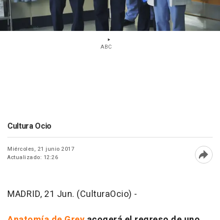
ABC
Cultura Ocio
Miércoles, 21 junio 2017
Actualizado: 12:26
Abri
MADRID, 21 Jun. (CulturaOcio) -
Anatomía de Grey
acogerá el regreso de uno