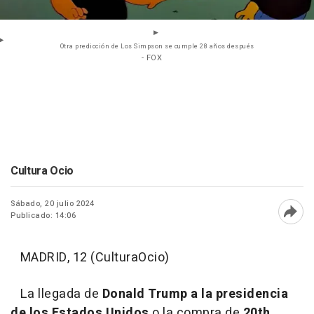
Otra predicción de Los Simpson se cumple 28 años después
- FOX
Cultura Ocio
Sábado, 20 julio 2024
Publicado: 14:06
Abri
MADRID, 12 (CulturaOcio)
La llegada de
Donald Trump a la presidencia
de los Estados Unidos
o la compra de
20th