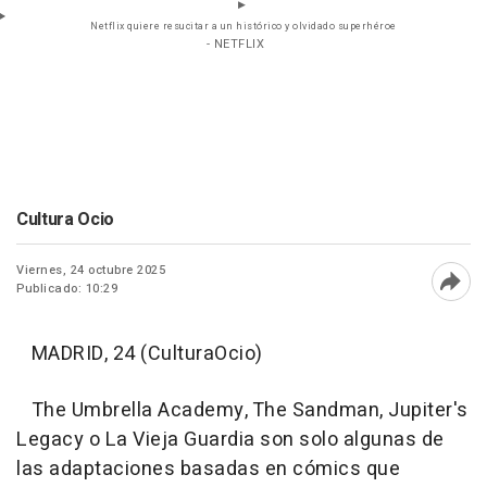
Netflix quiere resucitar a un histórico y olvidado superhéroe
- NETFLIX
Cultura Ocio
Viernes, 24 octubre 2025
Publicado: 10:29
Abri
MADRID, 24 (CulturaOcio)
The Umbrella Academy, The Sandman, Jupiter's
Legacy o La Vieja Guardia son solo algunas de
las adaptaciones basadas en cómics que