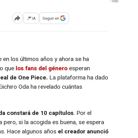
- TOEI
IA
Seguir en
Abrir opciones para compartir
 en los últimos años y ahora se ha
to que
los fans del género
esperan
real de
One Piece
.
La plataforma ha dado
 Eiichiro Oda ha revelado cuántas
da constará de 10 capítulos
. Por el
pero, si la acogida es buena, se espera
as. Hace algunos años
el creador anunció