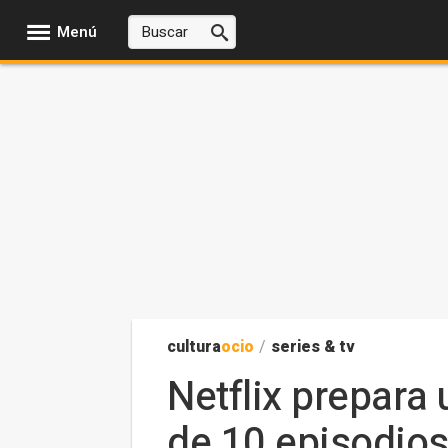
Menú
cultura
ocio
/
series & tv
Netflix prepara
de 10 episodio