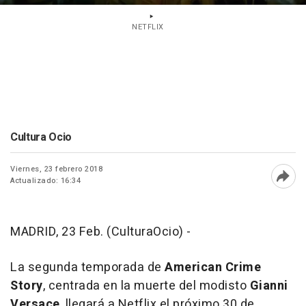
NETFLIX
Cultura Ocio
Viernes, 23 febrero 2018
Actualizado: 16:34
Abri
MADRID, 23 Feb. (CulturaOcio) -
La segunda temporada de
American Crime
Story
, centrada en la muerte del modisto
Gianni
Versace
, llegará a Netflix el próximo 30 de