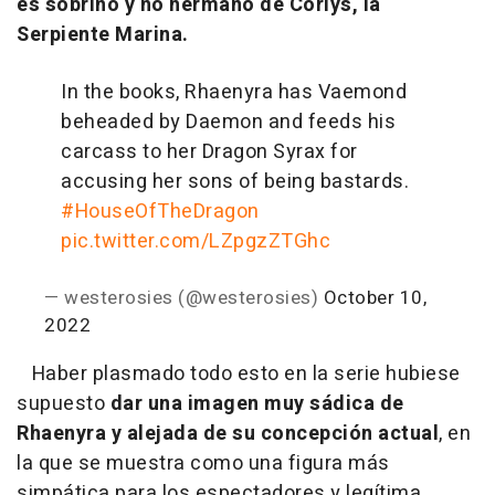
es sobrino y no hermano de Corlys, la
Serpiente Marina.
In the books, Rhaenyra has Vaemond
beheaded by Daemon and feeds his
carcass to her Dragon Syrax for
accusing her sons of being bastards.
#HouseOfTheDragon
pic.twitter.com/LZpgzZTGhc
— westerosies (@westerosies)
October 10,
2022
Haber plasmado todo esto en la serie hubiese
supuesto
dar una imagen muy sádica de
Rhaenyra y alejada de su concepción actual
, en
la que se muestra como una figura más
simpática para los espectadores y legítima