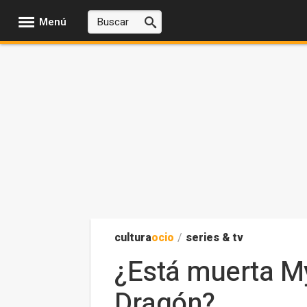
Menú
cultura
ocio
/
series & tv
¿Está muerta My
Dragón?