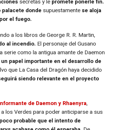
aciones
secretas y le
promete ponerle fin.
 palacete donde
supuestamente
se aloja
por el fuego.
o a los libros de George R. R. Martin,
do al incendio.
El personaje del Gusano
 la serie como la antigua amante de Daemon
 un papel importante en el desarrollo de
lvo que La Casa del Dragón haya decidido
seguirá siendo relevante en el proyecto
informante de Daemon y Rhaenyra
,
s a los Verdes para poder anticiparse a sus
poco probable que el intento de
 Larys acabase como él esperaba.
De