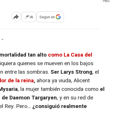
- HBO
IA
Seguir en
Abrir opciones para compartir
 -
 mortalidad tan alto
como La Casa del
iquiera quienes se mueven en los bajos
n entre las sombras.
Ser Larys Strong
, el
or de la reina
,
ahora ya viuda, Alicent
Mysaria
, la mujer también conocida como
el
e de Daemon Targaryen
, y en su red de
 Rey. Pero...
¿consiguió realmente