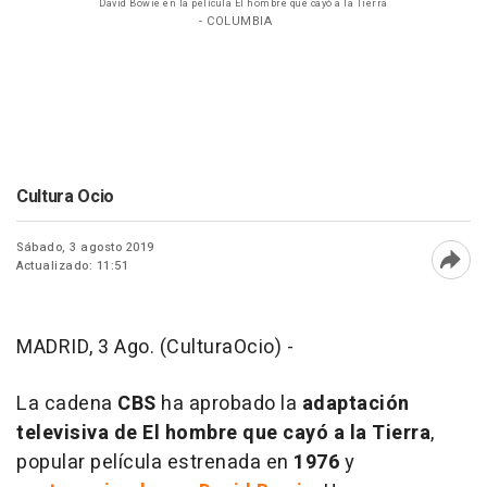
David Bowie en la película El hombre que cayó a la Tierra
- COLUMBIA
Cultura Ocio
Sábado, 3 agosto 2019
Actualizado: 11:51
Abri
MADRID, 3 Ago. (CulturaOcio) -
La cadena
CBS
ha aprobado la
adaptación
televisiva de
El hombre que cayó a la Tierra
,
popular película estrenada en
1976
y