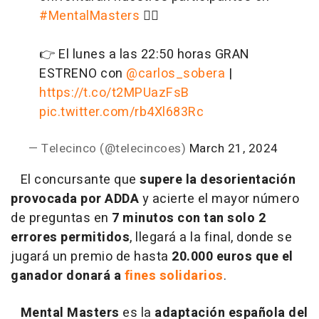
#MentalMasters
🧘‍♂️
👉 El lunes a las 22:50 horas GRAN
ESTRENO con
@carlos_sobera
|
https://t.co/t2MPUazFsB
pic.twitter.com/rb4Xl683Rc
— Telecinco (@telecincoes)
March 21, 2024
El concursante que
supere la desorientación
provocada por ADDA
y acierte el mayor número
de preguntas en
7 minutos con tan solo 2
errores permitidos
, llegará a la final, donde se
jugará un premio de hasta
20.000 euros que el
ganador donará a
fines solidarios
.
Mental Masters
es la
adaptación española del