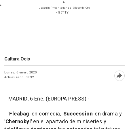
Joaquin Phoenix gana el Globo de Oro
- GETTY
Cultura Ocio
Lunes, 6 enero 2020
Actualizado: 08:32
Abri
MADRID, 6 Ene. (EUROPA PRESS) -
'Fleabag'
en comedia,
'Succession'
en drama y
'Chernobyl'
en el apartado de miniseries y