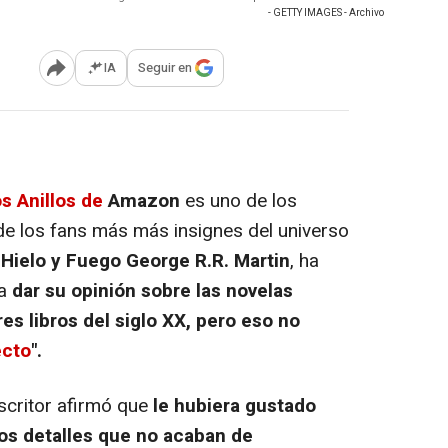
- GETTY IMAGES - Archivo
IA
Seguir en
Abrir opciones para compartir
os Anillos
de
Amazon
es uno de los
e los fans más más insignes del universo
Hielo y Fuego
George R.R. Martin
, ha
ra
dar su opinión sobre las novelas
es libros del siglo XX, pero eso no
ecto
".
escritor afirmó que
le hubiera gustado
nos detalles que no acaban de