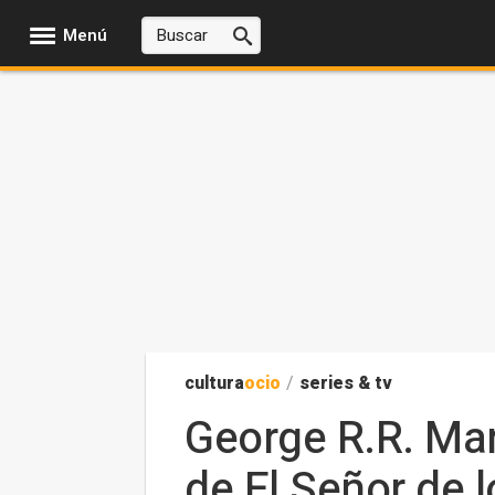
Menú
cultura
ocio
/
series & tv
George R.R. Mart
de El Señor de l