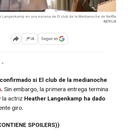
r Langenkamp en una escena de El club de la Medianoche de Netflix
- NETFLIX
IA
Seguir en
Abrir opciones para compartir
 -
 confirmado si El club de la medianoche
a
.
Sin embargo, la primera entrega termina
 la actriz
Heather Langenkamp ha dado
nte giro.
CONTIENE SPOILERS))