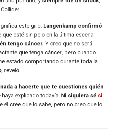
ron uno por uno, y
siempre fue un shock
,
ollider.
nifica este giro,
Langenkamp confirmó
 que esté sin pelo en la última escena
ién tengo cáncer.
Y creo que no será
pactante que tenga cáncer, pero cuando
he estado comportando durante toda la
o
, reveló.
inada a hacerte que te cuestiones quién
 haya explicado todavía.
Ni siquiera sé
si
 él cree que lo sabe, pero no creo que lo