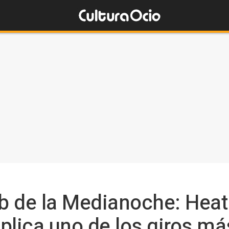
lub de la Medianoche: Hea
lica uno de los giros má