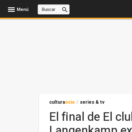
Menú
cultura
ocio
/
series & tv
El final de El c
Langenkamp exp