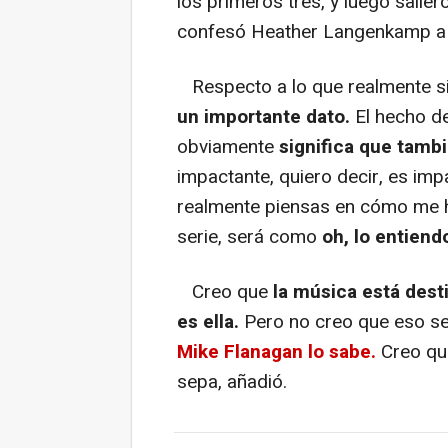
los primeros tres, y luego salie
confesó Heather Langenkamp a C
Respecto a lo que realmente sig
un importante dato.
El hecho de
obviamente
significa que tamb
impactante, quiero decir, es im
realmente piensas en cómo me 
serie, será como
oh, lo entiend
Creo que
la música está dest
es ella.
Pero no creo que eso se
Mike Flanagan lo sabe.
Creo que
sepa, añadió.