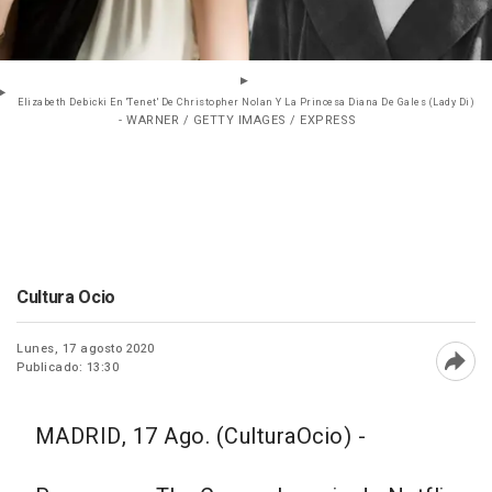
Elizabeth Debicki En 'Tenet' De Christopher Nolan Y La Princesa Diana De Gales (Lady Di)
- WARNER / GETTY IMAGES / EXPRESS
Cultura Ocio
Lunes, 17 agosto 2020
Publicado: 13:30
Abri
MADRID, 17 Ago. (CulturaOcio) -