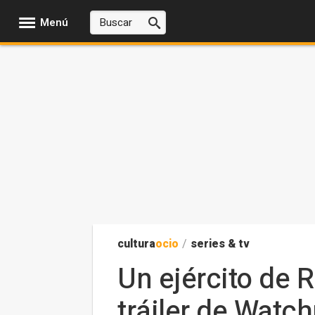
Menú
cultura
ocio
/
series & tv
Un ejército de 
tráiler de Watc