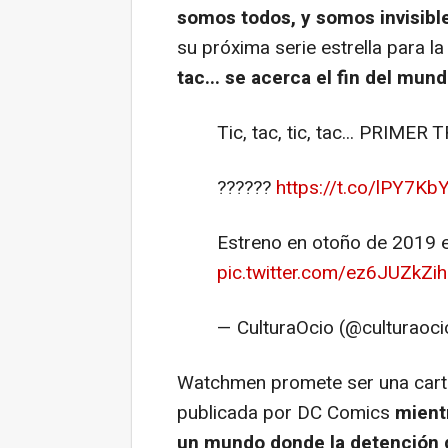
somos todos, y somos invisibl
su próxima serie estrella para l
tac... se acerca el fin del mun
Tic, tac, tic, tac... PRIMER
??????
https://t.co/lPY7Kb
Estreno en otoño de 2019 
pic.twitter.com/ez6JUZkZih
— CulturaOcio (@culturaoc
Watchmen promete ser una carta
publicada por DC Comics
mient
un mundo donde la detención d