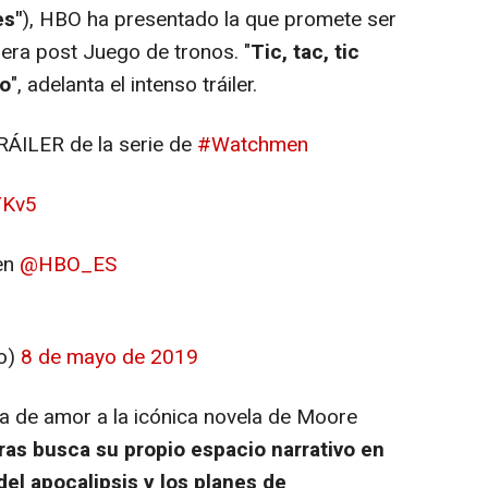
es"
), HBO ha presentado la que promete ser
a era post Juego de tronos. "
Tic, tac, tic
do
", adelanta el intenso tráiler.
 TRÁILER de la serie de
#Watchmen
YKv5
en
@HBO_ES
io)
8 de mayo de 2019
 de amor a la icónica novela de Moore
ras busca su propio espacio narrativo en
el apocalipsis y los planes de